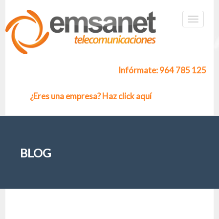
Infórmate: 964 785 125
¿Eres una empresa? Haz click aquí
BLOG