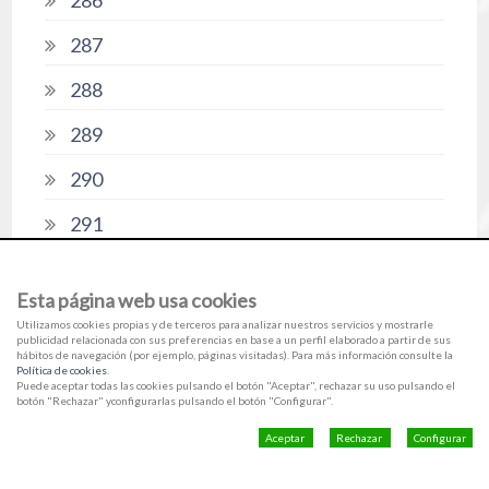
286
287
288
289
290
291
292
Esta página web usa cookies
293
Utilizamos cookies propias y de terceros para analizar nuestros servicios y mostrarle
publicidad relacionada con sus preferencias en base a un perfil elaborado a partir de sus
294
hábitos de navegación (por ejemplo, páginas visitadas). Para más información consulte la
Política de cookies
.
Puede aceptar todas las cookies pulsando el botón "Aceptar", rechazar su uso pulsando el
295
botón "Rechazar" yconfigurarlas pulsando el botón "Configurar".
Aceptar
Rechazar
Configurar
296