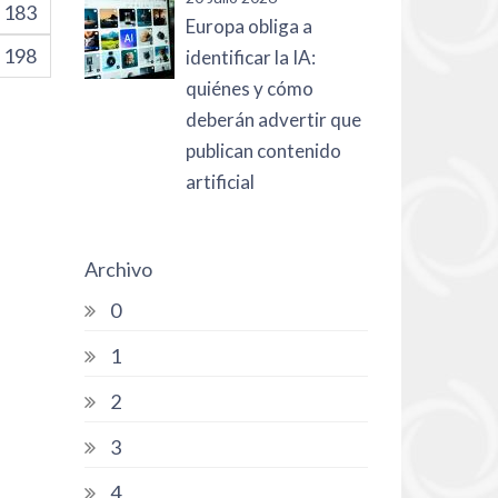
183
Europa obliga a
198
identificar la IA:
quiénes y cómo
deberán advertir que
publican contenido
artificial
Archivo
0
1
2
3
4