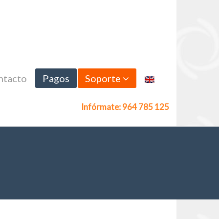
ntacto
Pagos
Soporte
Infórmate: 964 785 125