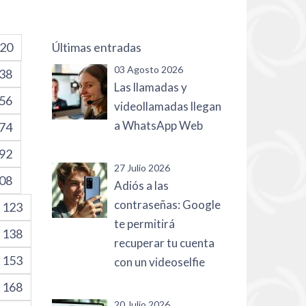
20
Últimas entradas
03 Agosto 2026
38
Las llamadas y
56
videollamadas llegan
a WhatsApp Web
74
92
27 Julio 2026
08
Adiós a las
contraseñas: Google
123
te permitirá
138
recuperar tu cuenta
153
con un videoselfie
168
20 Julio 2026