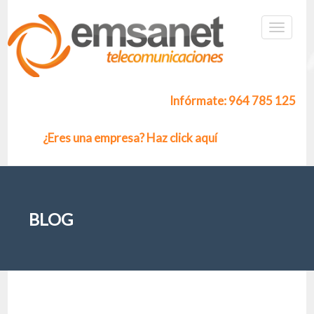
Infórmate: 964 785 125
¿Eres una empresa? Haz click aquí
BLOG