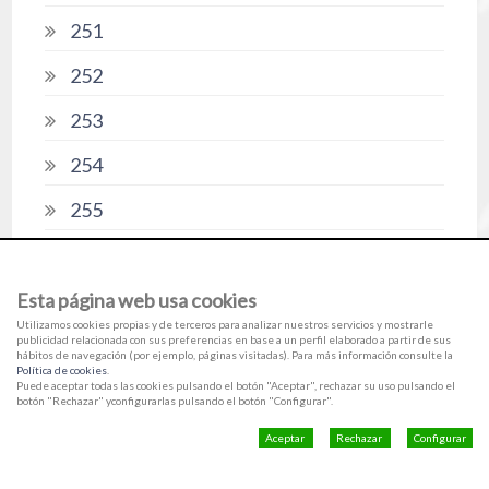
251
252
253
254
255
256
257
Esta página web usa cookies
Utilizamos cookies propias y de terceros para analizar nuestros servicios y mostrarle
258
publicidad relacionada con sus preferencias en base a un perfil elaborado a partir de sus
hábitos de navegación (por ejemplo, páginas visitadas). Para más información consulte la
Política de cookies
.
259
Puede aceptar todas las cookies pulsando el botón "Aceptar", rechazar su uso pulsando el
botón "Rechazar" yconfigurarlas pulsando el botón "Configurar".
260
Aceptar
Rechazar
Configurar
261