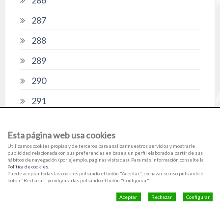
286
287
288
289
290
291
292
Esta página web usa cookies
293
Utilizamos cookies propias y de terceros para analizar nuestros servicios y mostrarle
publicidad relacionada con sus preferencias en base a un perfil elaborado a partir de sus
294
hábitos de navegación (por ejemplo, páginas visitadas). Para más información consulte la
Política de cookies
.
Puede aceptar todas las cookies pulsando el botón "Aceptar", rechazar su uso pulsando el
295
botón "Rechazar" yconfigurarlas pulsando el botón "Configurar".
Aceptar
Rechazar
Configurar
296