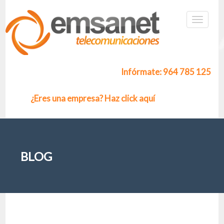
Infórmate: 964 785 125
¿Eres una empresa? Haz click aquí
BLOG