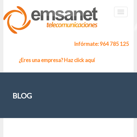
Infórmate: 964 785 125
¿Eres una empresa? Haz click aquí
BLOG