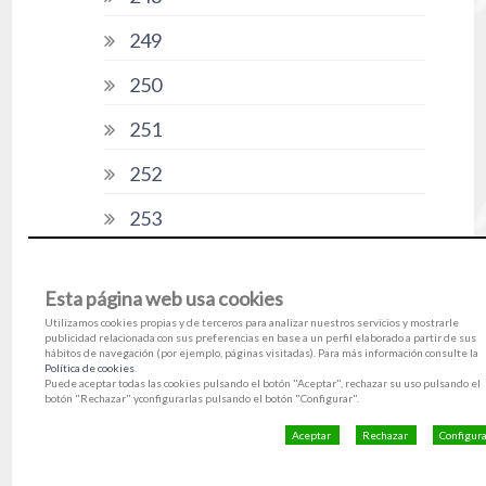
249
250
251
252
253
254
Esta página web usa cookies
255
Utilizamos cookies propias y de terceros para analizar nuestros servicios y mostrarle
publicidad relacionada con sus preferencias en base a un perfil elaborado a partir de sus
256
hábitos de navegación (por ejemplo, páginas visitadas). Para más información consulte la
Política de cookies
.
Puede aceptar todas las cookies pulsando el botón "Aceptar", rechazar su uso pulsando el
257
botón "Rechazar" yconfigurarlas pulsando el botón "Configurar".
258
Aceptar
Rechazar
Configur
259