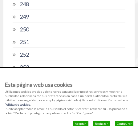
248
249
250
251
252
253
254
Esta página web usa cookies
255
Utilizamos cookies propias y de terceros para analizar nuestros servicios y mostrarle
publicidad relacionada con sus preferencias en base a un perfil elaborado a partir de sus
hábitos de navegación (por ejemplo, páginas visitadas). Para más información consulte la
256
Política de cookies
.
Puede aceptar todas las cookies pulsando el botón "Aceptar", rechazar su uso pulsando el
botón "Rechazar" yconfigurarlas pulsando el botón "Configurar".
257
Aceptar
Rechazar
Configurar
258