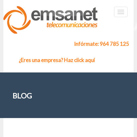
Infórmate: 964 785 125
¿Eres una empresa? Haz click aquí
BLOG